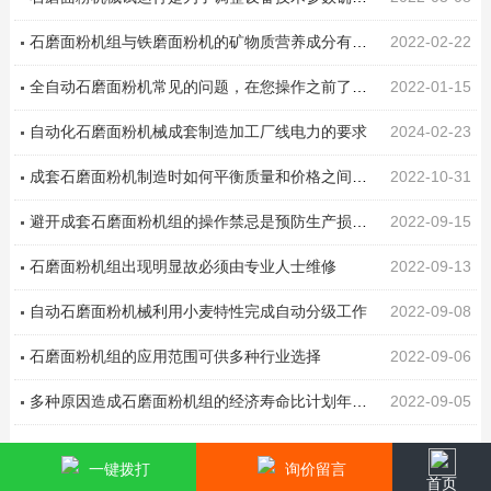
石磨面粉机组与铁磨面粉机的矿物质营养成分有怎样的不同?
2022-02-22
全自动石磨面粉机常见的问题，在您操作之前了解多少呢?
2022-01-15
自动化石磨面粉机械成套制造加工厂线电力的要求
2024-02-23
成套石磨面粉机制造时如何平衡质量和价格之间购买问题
2022-10-31
避开成套石磨面粉机组的操作禁忌是预防生产损失的好办法
2022-09-15
石磨面粉机组出现明显故必须由专业人士维修
2022-09-13
自动石磨面粉机械利用小麦特性完成自动分级工作
2022-09-08
石磨面粉机组的应用范围可供多种行业选择
2022-09-06
多种原因造成石磨面粉机组的经济寿命比计划年限更短
2022-09-05
<
1
2
3
4
...
15
>
一键拨打
询价留言
首页